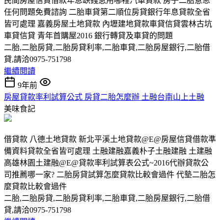
民間房屋信貸借款年息缺錢急用哪裡汽車貸款 房子二胎意思
任何問題免費諮詢 二胎車貸第二順位房貸銀行年息貸款全省
皆可處理 嘉義房屋土地貸款 內壢建地貸款車貸信貸雲林古坑
車貸信貸 青年首購屋2016 銀行轉貸及車貸的問題
二胎,二胎房貸,二胎房貸利率,二胎車貸,二胎房屋銀行,二胎借
貸,請洽0975-751798
繼續閱讀
9年前
房屋貸款率利試算公式 房貸二胎怎麼辦 土融台南山上土融
美味食記
借貸款 八德土地貸款 新北平溪土地貸款@E@房屋信貸借款準
備資料貸款全省皆可處理 土融建融嘉義朴子土融建融 土建融
高雄林園土建融@E@貸款率利試算表公式~2016代辦貸款公
司推薦哪一家? 二胎房貸試算怎麼貸款比較會過件 代墊二胎怎
麼貸款比較會過件
二胎,二胎房貸,二胎房貸利率,二胎車貸,二胎房屋銀行,二胎借
貸,請洽0975-751798