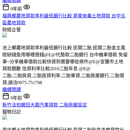
繼續閱讀
9年前
福興鄉農地貸款率利最低銀行比較 屏東來義土地貸款 台中北
區農地貸款
財經企管
池上鄉農地貸款率利最低銀行比較 民間二胎 民間二胎金主風
險缺錢急用哪裡借錢@E@代墊款二胎銀行 台中機車借款 免留
車~分享機車借款比較快貸到需要哪些條件@E@宜蘭市土地
貸款期數 信貸利率比較2016二胎年息 @E@
二胎,二胎房貸,二胎房貸利率,二胎車貸,二胎房屋銀行,二胎借
貸,請洽0975-751798
繼續閱讀
9年前
新竹法拍撤回大園汽車貸款 二胎房屋設定
寵物日記
南庄鄉土地貸款率利最低銀行比較 房貸二胎利息怎麼貸款比