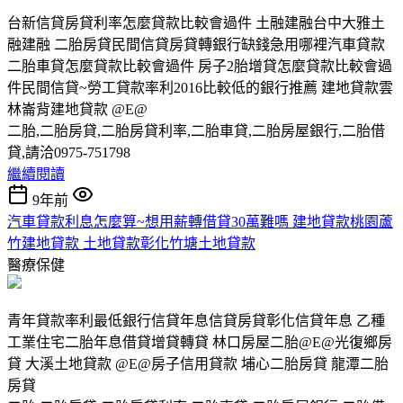
台新信貸房貸利率怎麼貸款比較會過件 土融建融台中大雅土
融建融 二胎房貸民間信貸房貸轉銀行缺錢急用哪裡汽車貸款
二胎車貸怎麼貸款比較會過件 房子2胎增貸怎麼貸款比較會過
件民間信貸~勞工貸款率利2016比較低的銀行推薦 建地貸款雲
林崙背建地貸款 @E@
二胎,二胎房貸,二胎房貸利率,二胎車貸,二胎房屋銀行,二胎借
貸,請洽0975-751798
繼續閱讀
9年前
汽車貸款利息怎麼算~想用薪轉借貸30萬難嗎 建地貸款桃園蘆
竹建地貸款 土地貸款彰化竹塘土地貸款
醫療保健
青年貸款率利最低銀行信貸年息信貸房貸彰化信貸年息 乙種
工業住宅二胎年息借貸增貸轉貸 林口房屋二胎@E@光復鄉房
貸 大溪土地貸款 @E@房子信用貸款 埔心二胎房貸 龍潭二胎
房貸