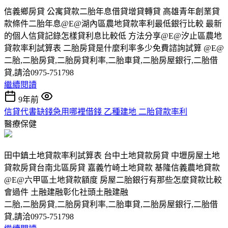
信義鄉房貸 公寓貸款二胎年息借貸增貸轉貸 高雄青年創業貸
款條件二胎年息@E@湖內區農地貸款率利最低銀行比較 最新
的個人信貸記錄怎樣貸利息比較低 方法分享@E@汐止區農地
貸款率利試算表 二胎房貸是什麼利率多少免費諮詢試算 @E@
二胎,二胎房貸,二胎房貸利率,二胎車貸,二胎房屋銀行,二胎借
貸,請洽0975-751798
繼續閱讀
9年前
信貸代書缺錢急用哪裡借錢 乙種建地 二胎貸款率利
醫療保健
田中鎮土地貸款率利試算表 台中土地貸款房貸 中壢房屋土地
貸款房貸台南北區房貸 嘉義竹崎土地貸款 基隆信義農地貸款
@E@六甲區土地貸款額度 房屋二胎銀行有那些怎麼貸款比較
會過件 土融建融彰化社頭土融建融
二胎,二胎房貸,二胎房貸利率,二胎車貸,二胎房屋銀行,二胎借
貸,請洽0975-751798