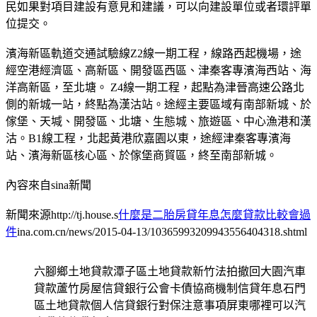
民如果對項目建設有意見和建議，可以向建設單位或者環評單
位提交。
濱海新區軌道交通試驗線Z2線一期工程，線路西起機場，途
經空港經濟區、高新區、開發區西區、津秦客專濱海西站、海
洋高新區，至北塘。 Z4線一期工程，起點為津晉高速公路北
側的新城一站，終點為漢沽站。途經主要區域有南部新城、於
傢堡、天堿、開發區、北塘、生態城、旅遊區、中心漁港和漢
沽。B1線工程，北起黃港欣嘉園以東，途經津秦客專濱海
站、濱海新區核心區、於傢堡商貿區，終至南部新城。
內容來自sina新聞
新聞來源http://tj.house.s
什麼是二胎房貸年息怎麼貸款比較會過
件
ina.com.cn/news/2015-04-13/10365993209943556404318.shtml
六腳鄉土地貸款潭子區土地貸款新竹法拍撤回大園汽車
貸款蘆竹房屋信貸銀行公會卡債協商機制信貸年息石門
區土地貸款個人信貸銀行對保注意事項屏東哪裡可以汽