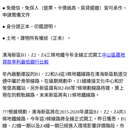
● 免徵信，免保人（退票，卡債過高，房貸遲繳）皆可承作。
申請需備文件
● 身分證正本，印鑑證明。
● 土地，建物所有權狀（正本）。
濱海新區B1、Z2、Z4三條地鐵今年全線正式開工
中山區農地
貸款率利最低銀行比較
年內啟動建設的B1、Z2和Z4這3條地鐵線路在濱海新區軌道交
通中屬於骨架線路。在遠期規劃中，Z1線連接文化中心和於
傢堡高鐵站，另外新區還有B2-B8等7條規劃線路待建，算上
現在的輕軌線路，未來新區將有11條地鐵線路。
?
??根據規劃，濱海新區將在2015-2020年建設B1、Z2、Z4共3
條地鐵線路，今年這3條線路將全線正式開工。昨日獲悉，B1
線、Z2線一期以及Z4線一期已經進入環境影響評價階段，市