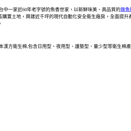
是台中一家近60年老字號的魚香世家，以新鮮味美、高品質的
旗魚
業區購置土地，興建近千坪的現代自動化安全衛生廠房，全面提
。
草本漢方衛生棉,包含日用型、夜用型、護墊型、量少型等衛生棉產