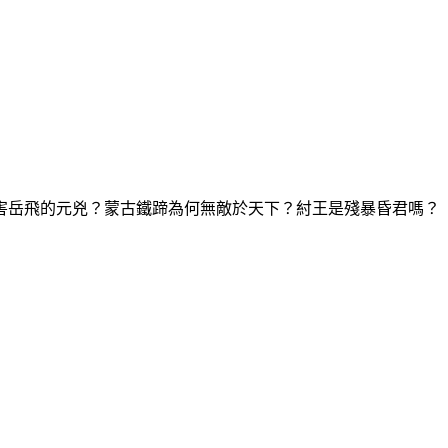
害岳飛的元兇？蒙古鐵蹄為何無敵於天下？紂王是殘暴昏君嗎？