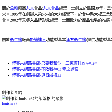
關於
魚鬆
廠商
丸文
食品:
丸文食品
旗聚一堂創立於民國39年，
求。1995年在創辦人梁火村的大力經營下，於台中縣大裡工
食。2002年又導入品牌形象旗聚一堂而致力於產品包裝的推廣
關於
衛生棉
廠商
舒適達人
功能型草本
漢方衛生棉
:提供功能型
博客來網路書店-只要我和你－三民叢刊197@1@
博客來網路書店-不敗戰神03 魂之迷宮
博客來網路書店-道器縱橫22
創作者介紹
louister87