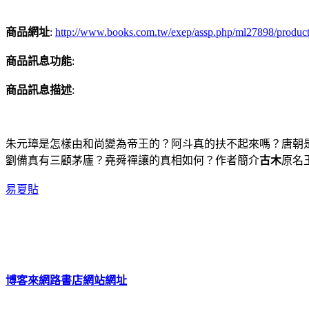
商品網址
:
http://www.books.com.tw/exep/assp.php/ml27898/produc
商品訊息功能
:
商品訊息描述
:
朱元璋是怎樣由和尚變為帝王的？阿斗真的扶不起來嗎？唐朝
劉備真有三顧茅廬？堯舜禪讓的真相如何？作者簡介
古木
原名
易夏貼
博客來網路書店網站網址