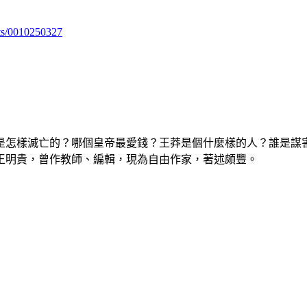
ts/0010250327
是怎樣滅亡的？哪個皇帝最愛錢？王莽是個什麼樣的人？誰是謀
王明貴，曾作教師、編輯，現為自由作家，著述頗豐。