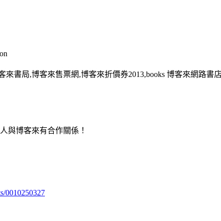
on
客來書局,博客來售票網,博客來折價券2013,books 博客來網路書
用人與博客來有合作關係！
ts/0010250327