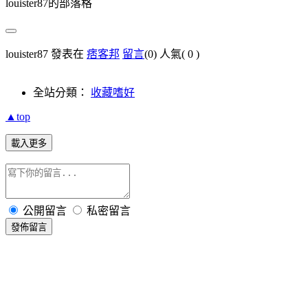
louister87的部落格
louister87 發表在
痞客邦
留言
(0)
人氣(
0
)
全站分類：
收藏嗜好
▲top
載入更多
公開留言
私密留言
發佈留言