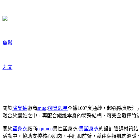
魚鬆
丸文
關於
除臭襪
廠商
snug
:
腳臭剋星
全襪100?臭通紗，超強除臭吸
融合於纖維之中，再配合纖維本身的特殊結構，可完全發揮竹
關於
塑身衣
廠商
equmen
男性塑身衣:
男塑身衣
的設計強調材質結
活動中，協助支撐核心肌肉、手肘和前臂，藉由保持肌肉溫暖