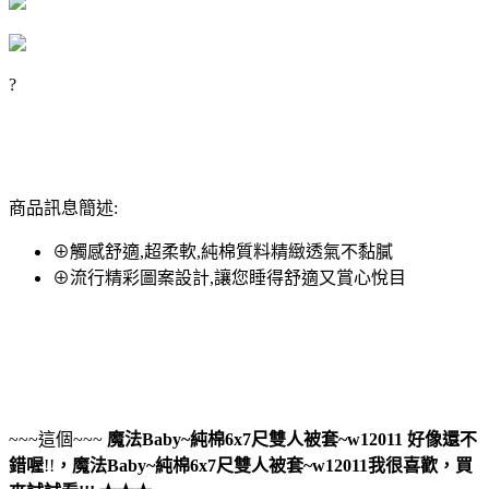
?
商品訊息簡述:
⊕觸感舒適,超柔軟,純棉質料精緻透氣不黏膩
⊕流行精彩圖案設計,讓您睡得舒適又賞心悅目
~~~這個~~~
魔法Baby~純棉6x7尺雙人被套~w12011
好像還不
錯喔
!!
，
魔法Baby~純棉6x7尺雙人被套~w12011
我很喜歡，買