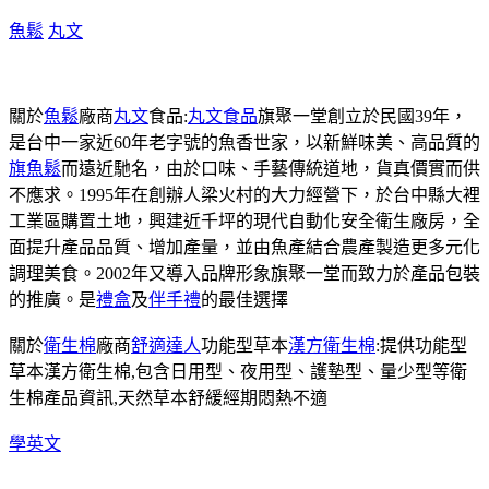
魚鬆
丸文
關於
魚鬆
廠商
丸文
食品:
丸文食品
旗聚一堂創立於民國39年，
是台中一家近60年老字號的魚香世家，以新鮮味美、高品質的
旗魚鬆
而遠近馳名，由於口味、手藝傳統道地，貨真價實而供
不應求。1995年在創辦人梁火村的大力經營下，於台中縣大裡
工業區購置土地，興建近千坪的現代自動化安全衛生廠房，全
面提升產品品質、增加產量，並由魚產結合農產製造更多元化
調理美食。2002年又導入品牌形象旗聚一堂而致力於產品包裝
的推廣。是
禮盒
及
伴手禮
的最佳選擇
關於
衛生棉
廠商
舒適達人
功能型草本
漢方衛生棉
:提供功能型
草本漢方衛生棉,包含日用型、夜用型、護墊型、量少型等衛
生棉產品資訊,天然草本舒緩經期悶熱不適
學英文