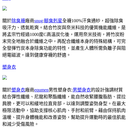
關於
除臭襪
廠商
snug
:
腳臭剋星
全襪100%汗臭通紗，超強除臭
吸汗力、透氣乾爽。結合竹炭與奈米科技的優質機能纖維，是
將孟宗竹經過1000度C高溫炭化後，運用奈米技術，將竹炭粉
末完全地融合於纖維之中，再配合纖維本身的特殊結構，可完
全發揮竹炭本身除臭功能的特性，並產生人體所需負離子與阻
絕電磁波，達到健康穿襪的舒適。
塑身衣
關於
塑身衣
廠商
equmen
男性塑身衣:
男塑身衣
的設計強調材質
結合彈性纖維、尼龍和聚酯纖維，能自然收緊腰腹脂肪、提拉
肩膀，更可以和緩地拉直背部，以達到調整姿勢身型。在最大
極限活動中，協助支撐核心肌肉、手肘和前臂，藉由保持肌肉
溫暖、提升身體機能和改善姿勢，幫助提升運動時的最佳肌能
和減少受傷風險。