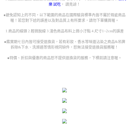
樂 試吃
， 請見諒！
●避免認知上的不同，以下範圍的商品在國際驗貨標準內皆不屬於瑕疵商品
喔！若您對下述的誤差以及對品質上有所要求，請勿下單購買喔。
1.商品的線頭 2.輕微脫線 3.淺色商品布料上微小汙點 4.尺寸1~2cm的誤差
●鑑賞期七日內皆可接受退換貨，若有彩妝、香水等味道沾染之商品&吊牌
拆除&下水、洗滌過等情形視同缺件，恕無法接受退換貨服務喔！
●特價、折扣與優惠的商品恕不提供退換貨的服務，下標前請注意喔。