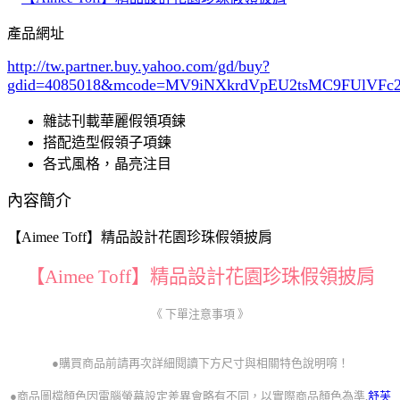
產品網址
http://tw.partner.buy.yahoo.com/gd/buy?
gdid=4085018
&mcode=MV9iNXkrdVpEU2tsMC9FUlVF
雜誌刊載華麗假領項鍊
搭配造型假領子項鍊
各式風格，晶亮注目
內容簡介
【Aimee Toff】精品設計花園珍珠假領披肩
【Aimee Toff】精品設計花園珍珠假領披肩
《 下單注意事項 》
●購買商品前請再次詳細閱讀下方尺寸與相關特色說明唷！
●商品圖檔顏色因電腦螢幕設定差異會略有不同，以實際商品顏色為準,
舒芙