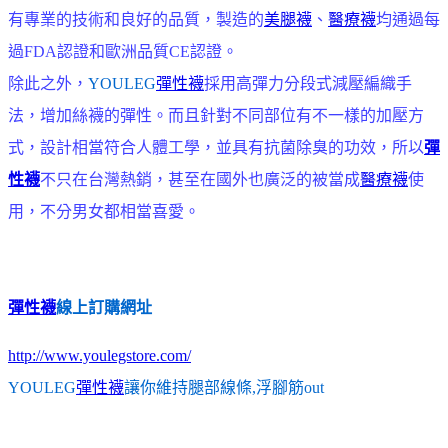
有專業的技術和良好的品質，製造的
美腿襪
、
醫療襪
均通過每
過FDA認證和歐洲品質CE認證。
除此之外，
YOULEG
彈性襪
採用高彈力分段式減壓編織手
法，增加絲襪的彈性。而且針對不同部位有不一樣的加壓方
式，設計相當符合人體工學，並具有抗菌除臭的功效，所以
彈
性襪
不只在台灣熱銷，甚至在國外也廣泛的被當成
醫療襪
使
用，不分男女都相當喜愛。
彈性襪
線上訂購網址
http://www.youlegstore.com/
YOULEG
彈性襪
讓你維持腿部線條,浮腳筋out