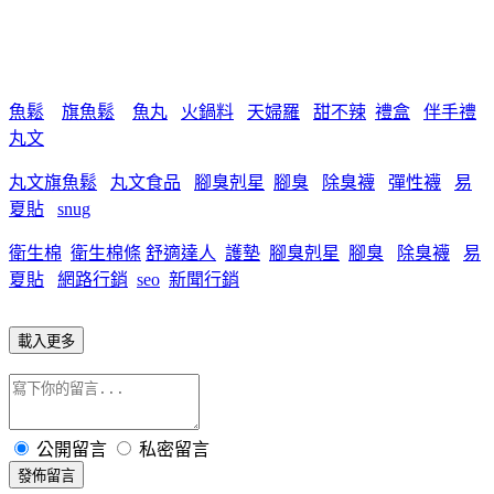
魚鬆
旗魚鬆
魚丸
火鍋料
天婦羅
甜不辣
禮盒
伴手禮
丸文
丸文旗魚鬆
丸文食品
腳臭剋星
腳臭
除臭襪
彈性襪
易
夏貼
snug
衛生棉
衛生棉條
舒適達人
護墊
腳臭剋星
腳臭
除臭襪
易
夏貼
網路行銷
seo
新聞行銷
載入更多
公開留言
私密留言
發佈留言