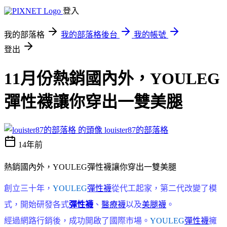
登入
我的部落格
我的部落格後台
我的帳號
登出
11月份熱銷國內外，YOULEG
彈性襪讓你穿出一雙美腿
louister87的部落格
14年前
熱銷國內外，YOULEG彈性襪讓你穿出一雙美腿
創立三十年，
YOULEG
彈性襪
從代工起家，第二代改變了模
式，開始研發各式
彈性襪
、
醫療襪
以及
美腿襪
。
經過網路行銷後，成功開啟了國際市場。
YOULEG
彈性襪
擁