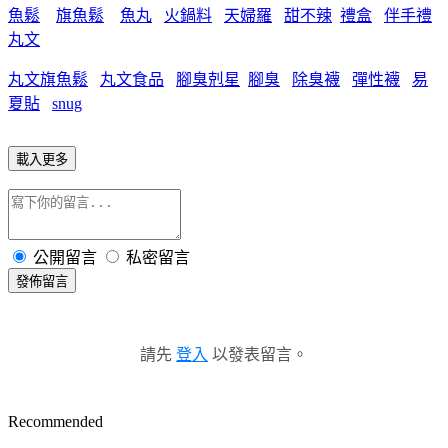
魚鬆
旗魚鬆
魚丸
火鍋料
天婦羅
甜不辣
禮盒
伴手禮
丸文
丸文旗魚鬆
丸文食品
腳臭剋星
腳臭
除臭襪
彈性襪
易
夏貼
snug
載入更多
公開留言
私密留言
發佈留言
請先
登入
以發表留言。
Recommended