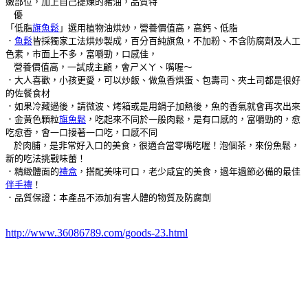
嫩部位，加上自己提煉的豬油，品質特
優
「低脂
旗魚鬆
」選用植物油烘炒，營養價值高，高鈣、低脂
．
魚鬆
皆採獨家工法烘炒製成，百分百純旗魚，不加粉、不含防腐劑及人工
色素，市面上不多，富嚼勁，口感佳，
營養價值高，一試成主顧，會ㄕㄨㄚ、嘴喔～
．大人喜歡，小孩更愛，可以炒飯、做魚香烘蛋、包壽司、夾土司都是很好
的佐餐食材
．如果冷藏過後，請微波、烤箱或是用鍋子加熱後，魚的香氣就會再次出來
．金黃色顆粒
旗魚鬆
，吃起來不同於一般肉鬆，是有口感的，富嚼勁的，愈
吃愈香，會一口接著一口吃，口感不同
於肉脯，是非常好入口的美食，很適合當零嘴吃喔！泡個茶，來份魚鬆，
新的吃法挑戰味蕾！
．精緻體面的
禮盒
，搭配美味可口，老少咸宜的美食，過年過節必備的最佳
伴手禮
！
．品質保證：本產品不添加有害人體的物質及防腐劑
http://www.36086789.com/goods-23.html