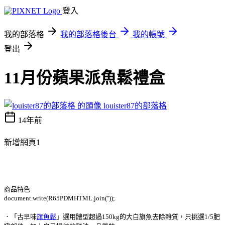
登入
我的部落格
我的部落格後台
我的帳號
登出
11月份蘋果派魚鬆禮盒
louister87的部落格
14年前
新增網頁1
商品特色
document.write(R65PDMHTML.join(''));
．「古早味
旗魚鬆
」選用體型超過150kg的大白旗魚去除雜質，只挑選1/5肥