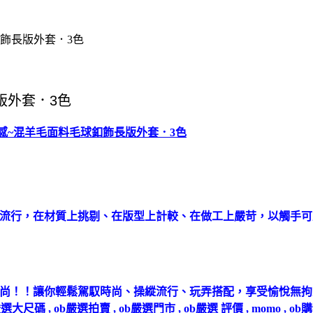
釦飾長版外套．3色
質感~混羊毛面料毛球釦飾長版外套．3色
能流行，在材質上挑剔、在版型上計較、在做工上嚴苛，以觸手
！讓你輕鬆駕馭時尚、操縱流行、玩弄搭配，享受愉悅無拘束的 Sho
 , ob嚴選拍賣 , ob嚴選門市 , ob嚴選 評價 , momo , o