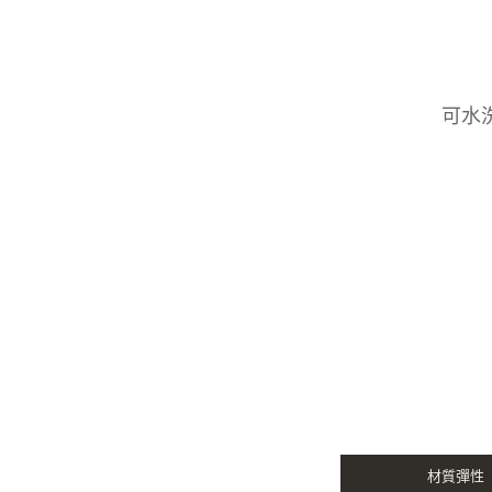
可水
材質彈性