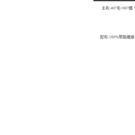
主布:40?毛+60?
配布:100%聚酯纖