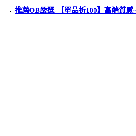
推薦OB嚴選-【單品折100】高端質