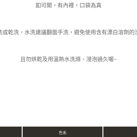
釦可開，有內裡，口袋為真
洗或乾洗，水洗建議翻面手洗，避免使用含有漂白溶劑的
且勿烘乾及用溫熱水洗滌、浸泡過久喔~
色系