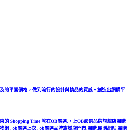
可及的平實價格，做到流行的設計與精品的質感。創造出網購平
pping Time 就在OB嚴選.，上OB嚴選品牌旗艦店團購
b購物網 , ob嚴選上衣 , ob嚴選品牌旗艦店門市,團購,團購網站,團購