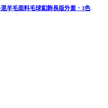
感~混羊毛面料毛球釦飾長版外套．3色