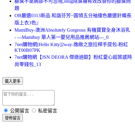
腳臭不是病卻不可忽視,snug除臭襪有效改善你的腳臭問
題
OB嚴選0313新品 和諧芬芳~圓領五分袖撞色嚴選針織長
版上衣3色』
MamiBuy-澳洲Absolutely Gorgeous 有機寶寶全身沐浴乳
- ---Mamibuy 華人第一嬰兒用品推薦網站---_0
7net購物網[Hello Kitty]2way-逸緻之旅拉桿手提包-粉紅
KT00B07PK
7net購物網【JSN DEORA 傑遜迪歐】粉紅愛心超質感時
尚零錢包_13
載入更多
公開留言
私密留言
發佈留言