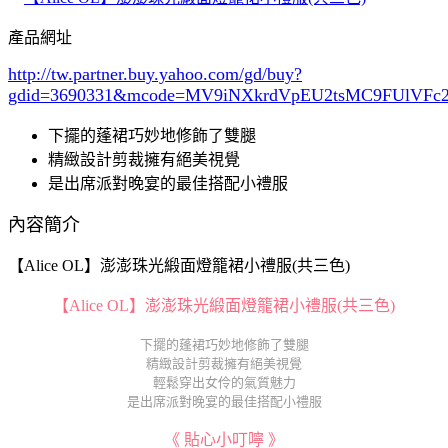
產品網址
http://tw.partner.buy.yahoo.com/gd/buy?
gdid=3690331
&mcode=MV9iNXkrdVpEU2tsMC9FUlVF
下擺的蓬裙巧妙地修飾了雙腿
精緻設計剪裁擁有絕美視覺
是出席派對晚宴的最佳搭配小禮服
內容簡介
【Alice OL】澎澎珠光緞面燈籠裙小禮服(共三色)
【Alice OL】澎澎珠光緞面燈籠裙小禮服(共三色)
下擺的蓬裙巧妙地修飾了雙腿
精緻設計剪裁擁有絕美視覺
輕鬆穿出女伶的氣質魅力
是出席派對晚宴的最佳搭配小禮服
《 貼心小叮嚀 》