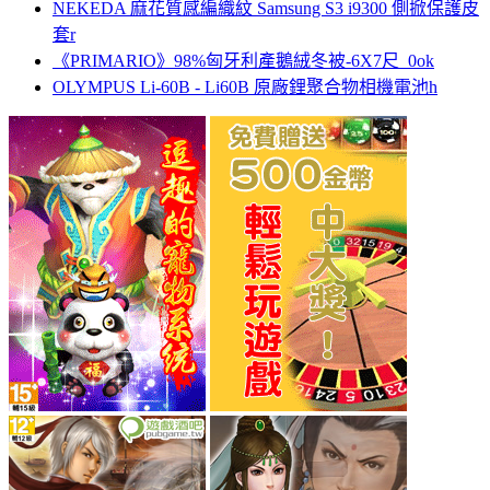
NEKEDA 麻花質感編織紋 Samsung S3 i9300 側掀保護皮
套r
《PRIMARIO》98%匈牙利產鵝絨冬被-6X7尺_0ok
OLYMPUS Li-60B - Li60B 原廠鋰聚合物相機電池h