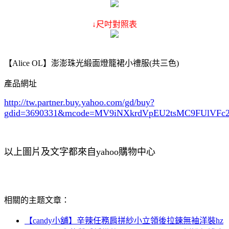
↓尺吋對照表
【Alice OL】澎澎珠光緞面燈籠裙小禮服(共三色)
產品網址
http://tw.partner.buy.yahoo.com/gd/buy?
gdid=3690331
&mcode=MV9iNXkrdVpEU2tsMC9FUlVF
以上圖片及文字都來自yahoo購物中心
相關的主题文章：
【candy小舖】辛辣任務肩拼紗小立領後拉鍊無袖洋裝hz