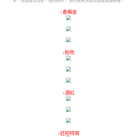
水、洗滌過等情形，視同缺件， 我們將無法提供退換貨服務喔！
↓香檳金
↓粉色
↓酒紅
↓近拍特寫