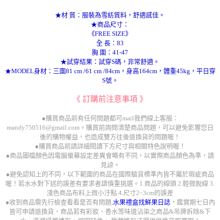
★材 質：服裝為雪紡質料，舒適感佳。
★商品尺寸：
《FREE SIZE》
全 長：83
胸 圍：41-47
★試穿結果：試穿S碼，非常舒適。
★MODEL身材：三圍81 cm /61 cm /84cm，身高164cm，體重45kg，平日穿
S號。
《 訂購前注意事項 》
●購買商品前有任何問題都可mail我們線上客服：
mandy750516@gmail.com。購買前詢問清楚商品問題，可以避免影響您日
後的購物權益，也造成雙方往後退換貨的問題喔！
●購買商品前請詳細閱讀下方尺寸與相關特色說明喔！
●商品圖檔顏色因電腦螢幕設定差異會略有不同，以實際商品顏色為準，請
見諒。
●避免認知上的不同，以下範圍的商品在國際驗貨標準內皆不屬於瑕疵商品
喔！若水水對下述的誤差有要求者請慎重挑選。1.商品的線頭 2.輕微脫線 3.
淺色商品布料上微小汙點 4.尺寸2~3cm的誤差
●收到商品需先行檢查看看是否有問題,
水果禮盒找鮮果日誌
，鑑賞期七日內
皆可申請退換貨，商品若有彩妝、香水等味道沾染之商品&吊牌拆除&下